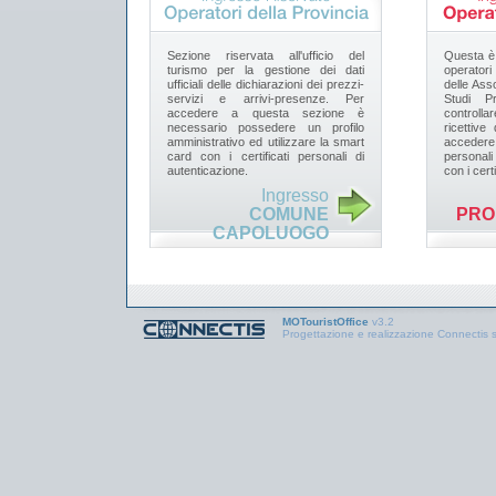
Sezione riservata all'ufficio del
Questa è 
turismo per la gestione dei dati
operator
ufficiali delle dichiarazioni dei prezzi-
delle Asso
servizi e arrivi-presenze. Per
Studi Pr
accedere a questa sezione è
controll
necessario possedere un profilo
ricettive
amministrativo ed utilizzare la smart
accedere 
card con i certificati personali di
personali
autenticazione.
con i certif
Ingresso
COMUNE
PRO
CAPOLUOGO
MOTouristOffice
v3.2
Progettazione e realizzazione Connectis s